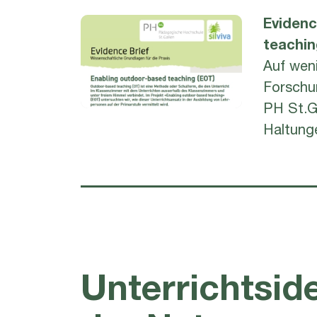
Evidenc
teachin
Auf weni
Forschu
PH St.G
Haltung
Unterrichtsid