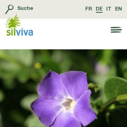
Suche
FR
DE
IT
EN
Navigation öffnen bzw. schliessen