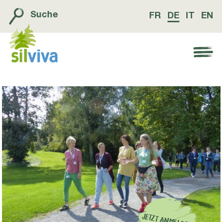
Suche
FR
DE
IT
EN
Navigation öffnen bzw. schliessen
JETZT ANMELDEN:
NETZW
ERKTREFFEN