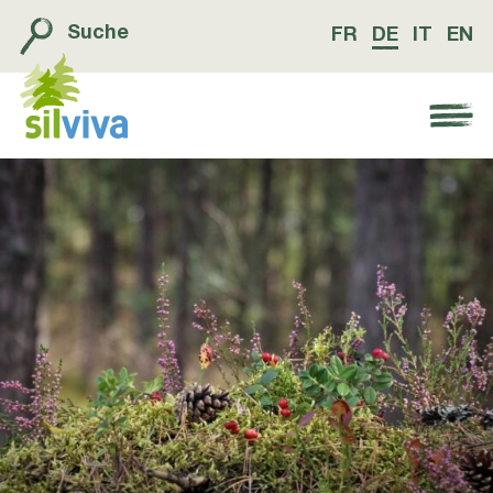
Suche
FR
DE
IT
EN
Navigation öffnen bzw. schliessen