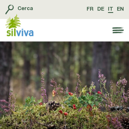
Cerca
FR
DE
IT
EN
Navigation öffnen bzw. schliessen