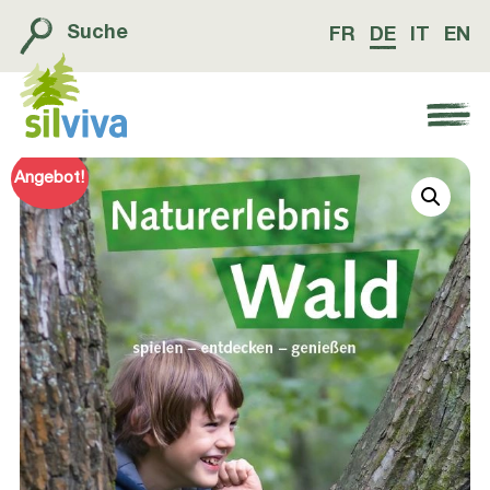
Suche
FR
DE
IT
EN
Navigation öffnen bzw. schliessen
Angebot!