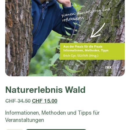
Naturerlebnis Wald
Ursprünglicher
Aktueller
CHF
34.50
CHF
15.00
Preis
Preis
Informationen, Methoden und Tipps für
war:
ist:
Veranstaltungen
CHF 34.50
CHF 15.00.