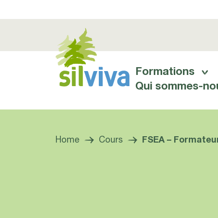
Formations
Hauptnavigation
Qui sommes-no
Navigation öffnen bzw. schliessen
Home
Cours
FSEA – Formateur