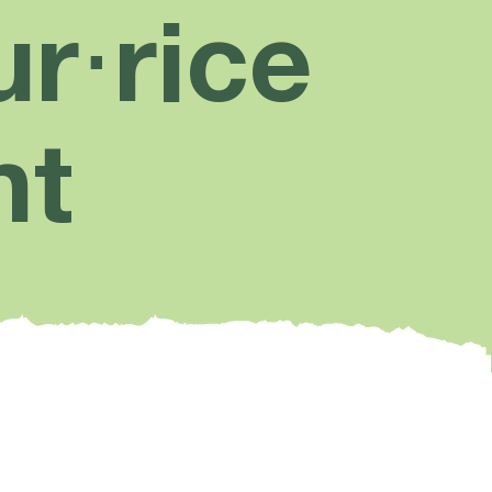
r⋅rice
nt