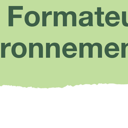
 Formateu
ironneme