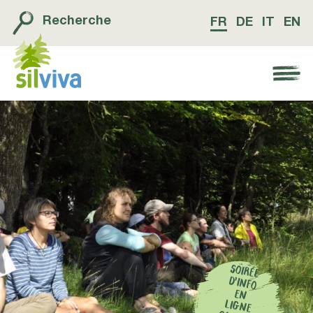
Recherche
FR
DE
IT
EN
Navigation öffnen bzw. schliessen
SOIRÉE
D’INFO
EN
LIGNE