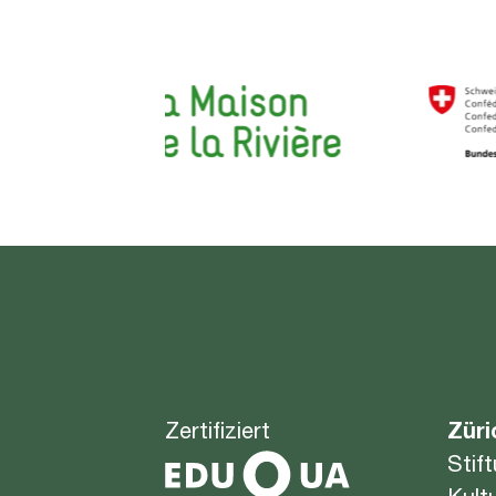
Zertifiziert
Züri
Stif