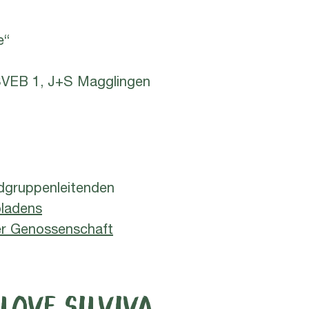
e“
 SVEB 1, J+S Magglingen
dgruppenleitenden
oladens
ner Genossenschaft
LOVE SILVIVA ...