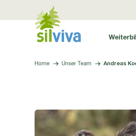
Weiterbi
Hauptnavig
Navigation öffnen bzw. schliessen
Home
Unser Team
Andreas Ko