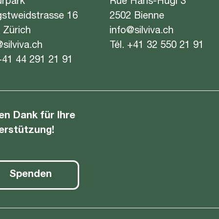
urpark
Rue Hans-Hugi 3
gstweidstrasse 16
2502 Bienne
 Zürich
info@silviva.ch
@silviva.ch
Tél.
+41 32 550 21 91
+41 44 291 21 91
len Dank für Ihre
erstützung!
Spenden