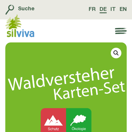
Suche
FR
DE
IT
EN
Navigation öffnen bzw. schliessen