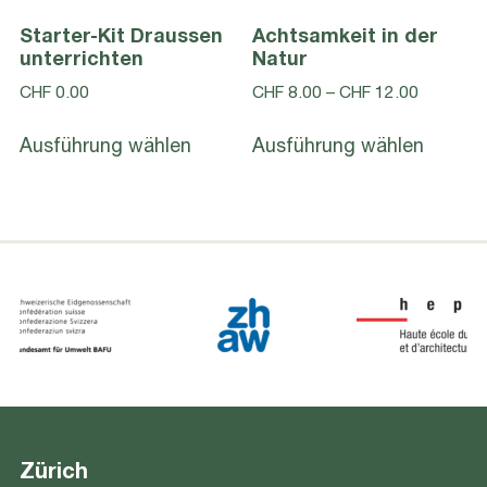
Starter-Kit Draussen
Achtsamkeit in der
unterrichten
Natur
Preisspa
CHF
0.00
CHF
8.00
–
CHF
12.00
CHF 8.0
Dieses
Dieses
bis
Ausführung wählen
Ausführung wählen
Produkt
Produk
CHF 12.
weist
weist
mehrere
mehrer
Varianten
Varian
auf.
auf.
Die
Die
Optionen
Option
können
könne
auf
auf
der
der
Produktseite
Produk
gewählt
gewähl
Zürich
werden
werde