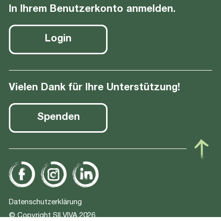
In Ihrem Benutzerkonto anmelden.
Login
Vielen Dank für Ihre Unterstützung!
Spenden
Footer-Navigation
Datenschutzerklärung
© Copyright SILVIVA 2026