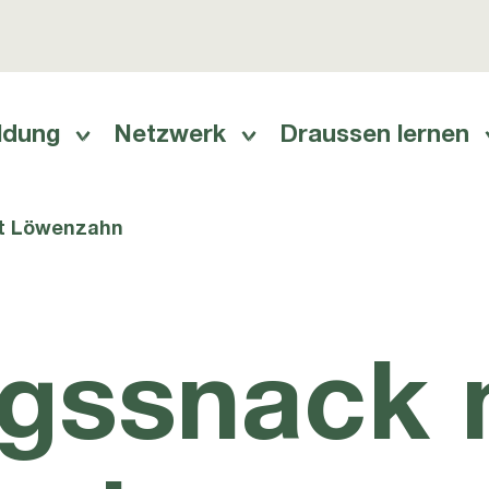
ldung
Netzwerk
Draussen lernen
ation
it Löwenzahn
ngssnack 