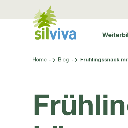
Weiterbi
Hauptnavig
Navigation öffnen bzw. schliessen
Home
Blog
Frühlingssnack m
Frühli