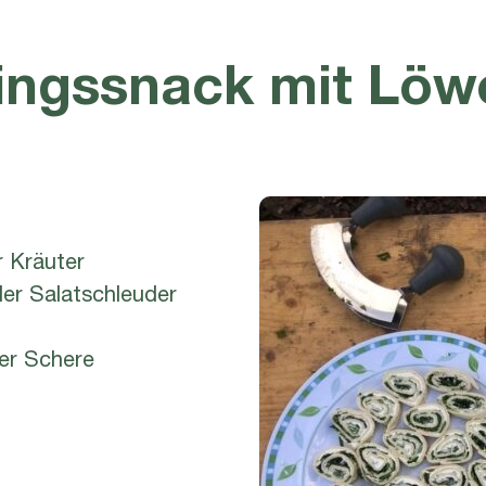
lingssnack mit Lö
 Kräuter
er Salatschleuder
er Schere