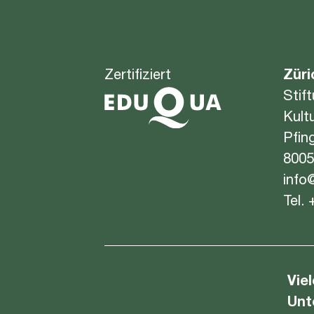
Zertifiziert
Züri
Stif
Kult
Pfin
8005
info
Tel.
Vie
Unt