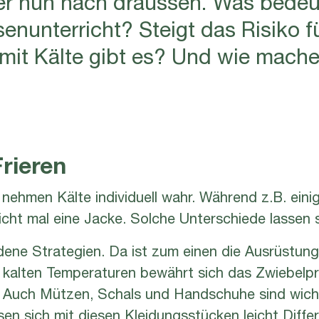
enunterricht? Steigt das Risiko 
it Kälte gibt es? Und wie mache
Frieren
ehmen Kälte individuell wahr. Während z.B. eini
icht mal eine Jacke. Solche Unterschiede lassen 
edene Strategien. Da ist zum einen die Ausrüstung,
 kalten Temperaturen bewährt sich das Zwiebelpr
Auch Mützen, Schals und Handschuhe sind wichti
sen sich mit diesen Kleidungsstücken leicht Diff