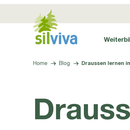
Weiterbi
Hauptnavig
Navigation öffnen bzw. schliessen
Home
Blog
Draussen lernen i
Drauss