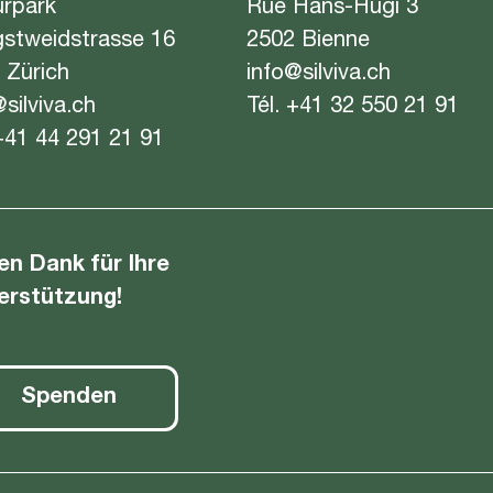
urpark
Rue Hans-Hugi 3
gstweidstrasse 16
2502 Bienne
 Zürich
info@silviva.ch
@silviva.ch
Tél.
+41 32 550 21 91
+41 44 291 21 91
len Dank für Ihre
erstützung!
Spenden