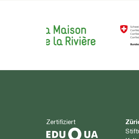
Zertifiziert
Züri
Stif