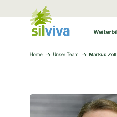
Weiterbi
Hauptnavig
Navigation öffnen bzw. schliessen
Home
Unser Team
Markus Zoll