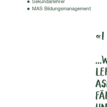
Sekundarlehrer
MAS Bildungsmanagement
«I
..
LE
AS
FÄ