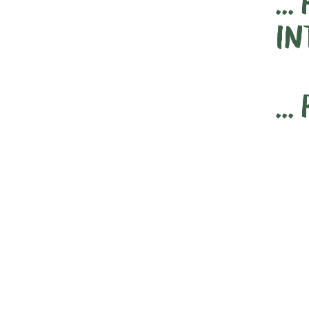
..
IN
..