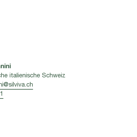
nini
che italienische Schweiz
ni@silviva.ch
91