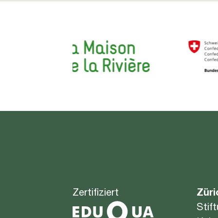
Zertifiziert
Züri
Stif