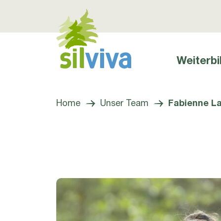
Weiterbi
Hauptnavig
Navigation öffnen bzw. schliessen
Home
Unser Team
Fabienne La