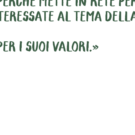
. PERCHÉ METTE IN RETE P
TERESSATE AL TEMA DELLA
. PER I SUOI VALORI.»