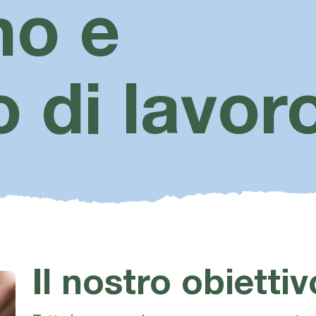
no e
 di lavor
Il nostro obietti