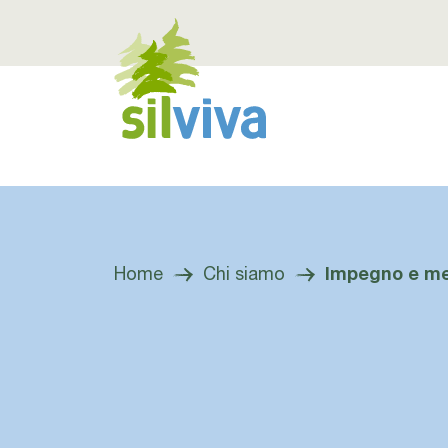
H
Navigation öffnen bzw. schliessen
Home
Chi siamo
Impegno e me