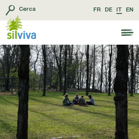
Cerca
FR
DE
IT
EN
Navigation öffnen bzw. schliessen