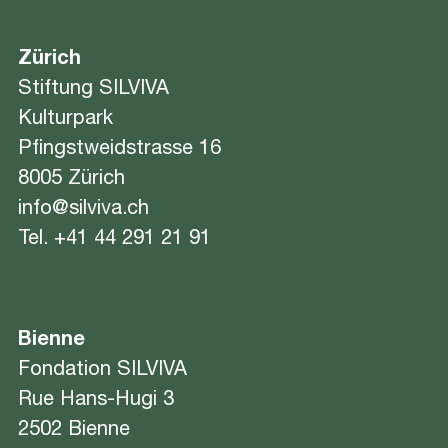
The
options
Zürich
may
Stiftung SILVIVA
be
Kulturpark
chosen
on
Pfingstweidstrasse 16
the
8005 Zürich
product
info@silviva.ch
page
Tel.
+41 44 291 21 91
Bienne
Fondation SILVIVA
Rue Hans-Hugi 3
2502 Bienne