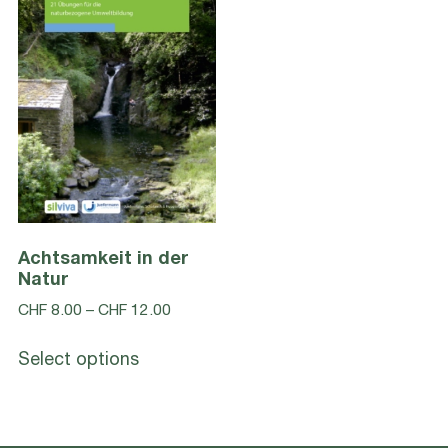
Achtsamkeit in der
Natur
Price
CHF
8.00
–
CHF
12.00
range:
This
CHF 8.00
Select options
product
through
has
CHF 12.00
multiple
variants.