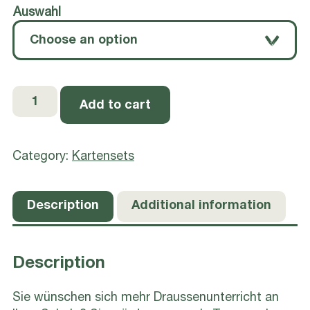
Auswahl
Starter-
Add to cart
Kit
Draussen
unterrichten
Category:
Kartensets
quantity
Description
Additional information
Description
Sie wünschen sich mehr Draussenunterricht an